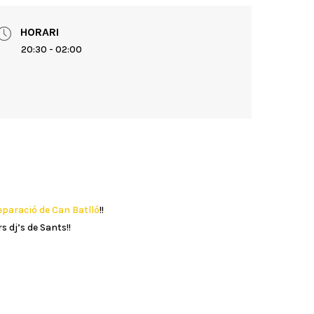
HORARI
20:30 - 02:00
eparació de Can Batlló
!!
s dj’s de Sants!!