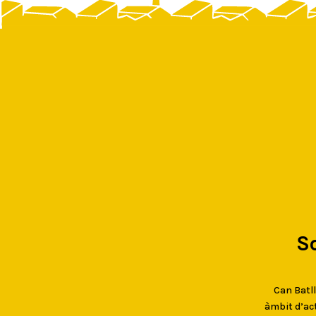
S
Can Batlló
àmbit d’act