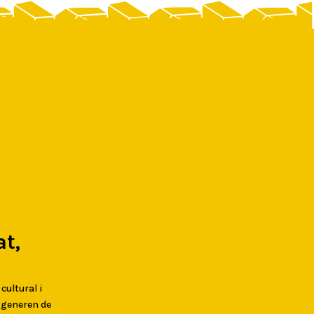
t,
 cultural i
s generen de