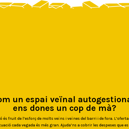
om un espai veïnal autogestiona
ens dones un cop de mà?
 és fruit de l’esforç de molts veïns i veïnes del barri i de fora. L’oferta
uació cada vegada és més gran. Ajuda’ns a cobrir les despeses que e