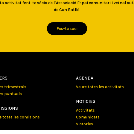
ta activitat fent-te sòcia de l’Associació Espai comunitari i veïnal au
de Can Batlló.
Fes-te soci
LERS
AGENDA
ers trimestrals
Veure totes les activitats
ers puntuals
NOTICIES
ISSIONS
Activitats
e totes les comisions
Comunicats
Victories
JECTES