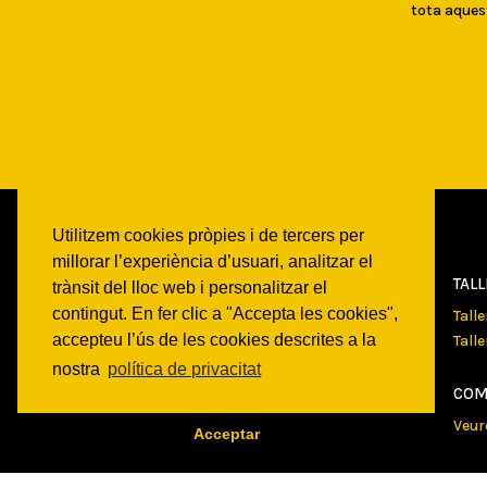
tota aques
Utilitzem cookies pròpies i de tercers per
millorar l’experiència d’usuari, analitzar el
CAN
BATLLÓ
TAL
trànsit del lloc web i personalitzar el
contingut. En fer clic a "Accepta les cookies",
Qui som
Tall
accepteu l’ús de les cookies descrites a la
Espais
Tall
Historia
nostra
política de privacitat
Transparencia
COM
Veur
Acceptar
PRO