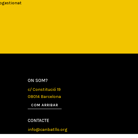
togestionat
ON SOM?
c/ Constitució 19
08014 Barcelona
COM ARRIBAR
CONTACTE
info@canbatllo.org
Bústia de suggeriments