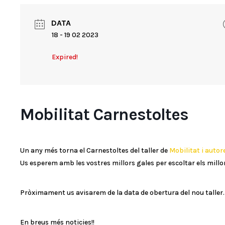
DATA
18 - 19 02 2023
Expired!
Mobilitat Carnestoltes
Un any més torna el Carnestoltes del taller de
Mobilitat i autor
Us esperem amb les vostres millors gales per escoltar els millor
Pròximament us avisarem de la data de obertura del nou taller.
En breus més noticies!!