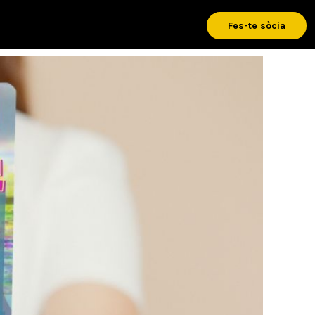
Fes-te sòcia