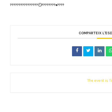
????????????????⏲????????♠️????
COMPARTEIX L'ES
The event is f