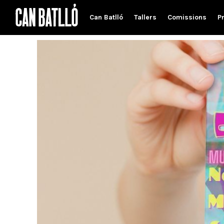
Can Batlló
Tallers
Comissions
P