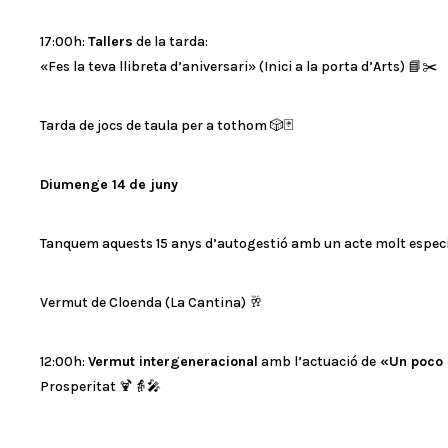
17:00h:
Tallers
de la tarda:
«Fes la teva llibreta d’aniversari» (Inici a la porta d’Arts) 📘✂️
Tarda de jocs de taula per a tothom 🎲🃏
Diumenge 14 de juny
Tanquem aquests 15 anys d’autogestió amb un acte molt especi
Vermut de Cloenda (La Cantina) 🥂
12:00h:
Vermut intergeneracional
amb l’actuació de
«Un poco 
Prosperitat 🍹👵🎤