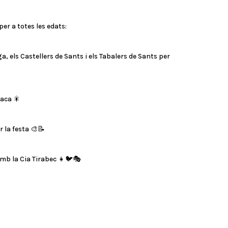
er a totes les edats:
 els Castellers de Sants i els Tabalers de Sants per
raca 🎇
 la festa 🎨📝
mb la Cia Tirabec 👧🐦🎭