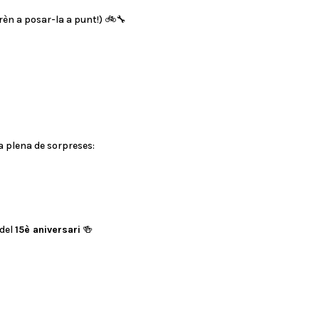
prèn a posar-la a punt!) 🚲🔧
a plena de sorpreses:
del
15è aniversari
🍻