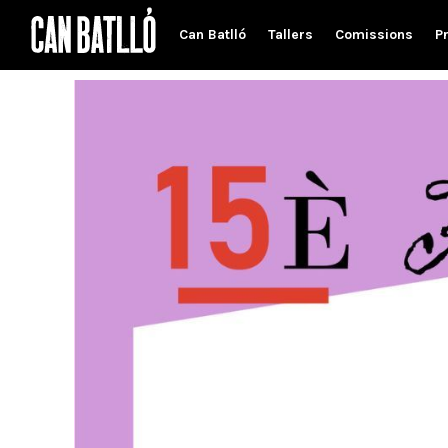
Can Batlló
Tallers
Comissions
P