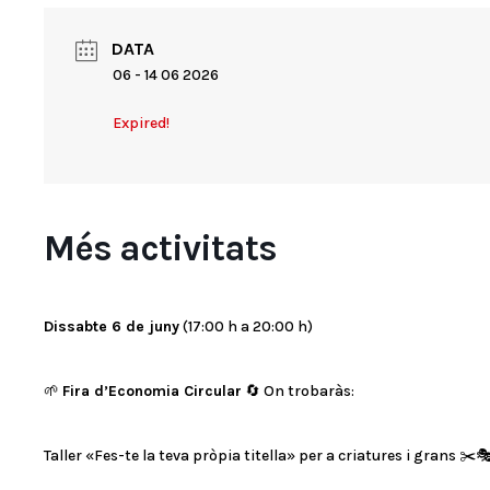
DATA
06 - 14 06 2026
Expired!
Més activitats
Dissabte 6 de juny
(17:00 h a 20:00 h)
🌱
Fira d’Economia Circular
🔄 On trobaràs:
Taller «Fes-te la teva pròpia titella» per a criatures i grans ✂️