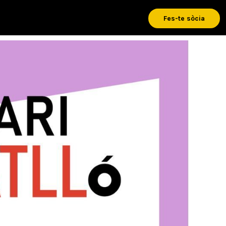
Fes-te sòcia