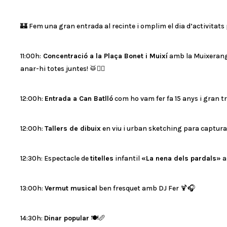
🏰 Fem una gran entrada al recinte i omplim el dia d’activitats p
11:00h:
Concentració a la Plaça Bonet i Muixí
amb la Muixeranga,
anar-hi totes juntes! 🥁🤸‍♀️
12:00h:
Entrada a Can Batlló
com ho vam fer fa 15 anys i gran t
12:00h:
Tallers de dibuix
en viu i urban sketching para capturar
12:30h: Espectacle de
titelles
infantil
«La nena dels pardals»
a
13:00h:
Vermut musical
ben fresquet amb DJ Fer 🍹🎧
14:30h:
Dinar popular
🍽️🥖