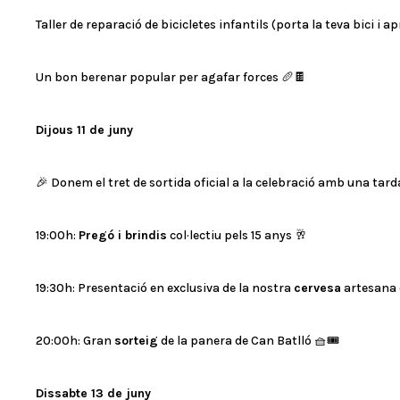
Taller de reparació de bicicletes infantils (porta la teva bici i a
Un bon berenar popular per agafar forces 🥖🍫
Dijous 11 de juny
🎉 Donem el tret de sortida oficial a la celebració amb una tard
19:00h:
Pregó i brindis
col·lectiu pels 15 anys 🥂
19:30h: Presentació en exclusiva de la nostra
cervesa
artesana 
20:00h: Gran
sorteig
de la panera de Can Batlló 🧺🎟️
Dissabte 13 de juny