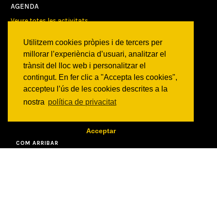
AGENDA
Veure totes les activitats
Utilitzem cookies pròpies i de tercers per
NOTICIES
millorar l’experiència d’usuari, analitzar el
Activitats
trànsit del lloc web i personalitzar el
Comunicats
contingut. En fer clic a "Accepta les cookies",
Victories
accepteu l’ús de les cookies descrites a la
nostra
política de privacitat
ON SOM?
c/ Constitució 19
08014 Barcelona
Acceptar
COM ARRIBAR
CONTACTE
info@canbatllo.org
Bústia de suggeriments