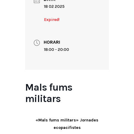
18 02 2025
Expired!
HORARI
18:00 - 20:00
Mals fums
militars
«Mals fums militars» Jornades
ecopacifistes