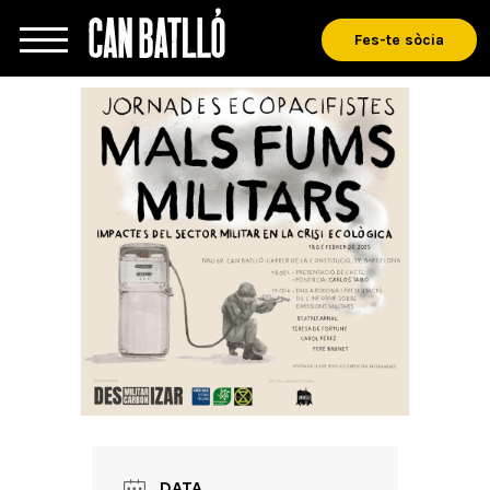
Fes-te sòcia
DATA