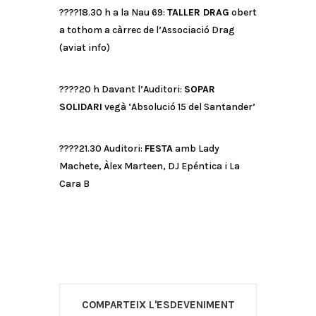
????18.30 h a la Nau 69:
TALLER DRAG
obert
a tothom a càrrec de l’Associació Drag
(aviat info)
????20 h Davant l’Auditori:
SOPAR
SOLIDARI
vegà ‘Absolució 15 del Santander’
????21.30 Auditori:
FESTA
amb Lady
Machete, Àlex Marteen, DJ Epéntica i La
Cara B
COMPARTEIX L'ESDEVENIMENT