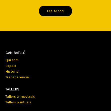
Fes-te soci
CAN
BATLLÓ
Qui som
Espais
Historia
Transparencia
TALLERS
Tallers trimestrals
Tallers puntuals