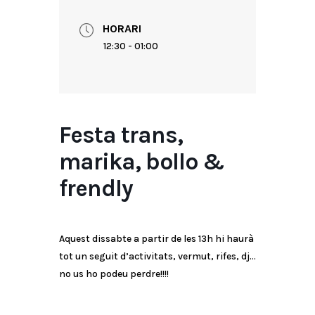
HORARI
12:30 - 01:00
Festa trans,
marika, bollo &
frendly
Aquest dissabte a partir de les 13h hi haurà
tot un seguit d’activitats, vermut, rifes, dj…
no us ho podeu perdre!!!!