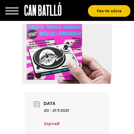
Fes-te sòcia
DATA
20 - 21 11 2021
Expired!