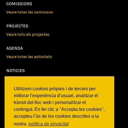
COMISSIONS
Veure totes les comisions
PROJECTES
Veure tots els projectes
AGENDA
Veure totes les activitats
NOTICIES
Activitats
Comunicats
Utilitzem cookies pròpies i de tercers per
Victories
millorar l’experiència d’usuari, analitzar el
trànsit del lloc web i personalitzar el
ON SOM?
contingut. En fer clic a "Accepta les cookies",
c/ Constitució 19
accepteu l’ús de les cookies descrites a la
08014 Barcelona
nostra
política de privacitat