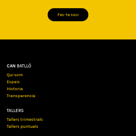
Fes-te soci
CAN
BATLLÓ
Qui som
Espais
Historia
Transparencia
TALLERS
Tallers trimestrals
Tallers puntuals