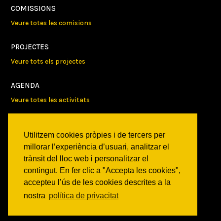
COMISSIONS
Veure totes les comisions
PROJECTES
Veure tots els projectes
AGENDA
Veure totes les activitats
NOTICIES
Utilitzem cookies pròpies i de tercers per
Activitats
millorar l’experiència d’usuari, analitzar el
Comunicats
trànsit del lloc web i personalitzar el
Victories
contingut. En fer clic a "Accepta les cookies",
accepteu l’ús de les cookies descrites a la
ON SOM?
nostra
política de privacitat
c/ Constitució 19
08014 Barcelona