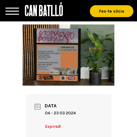
Fes-te sòcia
DATA
04 - 23 03 2024
Expired!