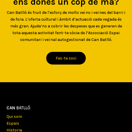
ens dones un cop de mà?
Can Batlló és fruit de l’esforç de molts veïns i veïnes del barri i
de fora. L’oferta cultural i àmbit d’actuació cada vegada és
més gran. Ajuda’ns a cobrir les despeses que es generen de
tota aquesta activitat fent-te sòcia de l’Associació Espai
comunitari i veïnal autogestionat de Can Batlló.
Fes-te soci
CAN
BATLLÓ
Qui som
Espais
Historia