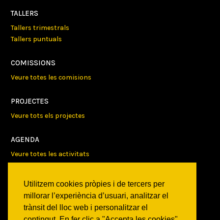
TALLERS
Tallers trimestrals
Tallers puntuals
COMISSIONS
Veure totes les comisions
PROJECTES
Veure tots els projectes
AGENDA
Veure totes les activitats
NOTICIES
Utilitzem cookies pròpies i de tercers per
Activitats
millorar l’experiència d’usuari, analitzar el
Comunicats
trànsit del lloc web i personalitzar el
Victories
contingut. En fer clic a "Accepta les cookies",