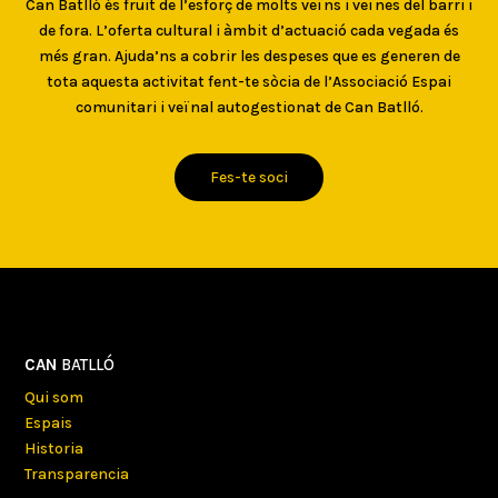
Can Batlló és fruit de l’esforç de molts veïns i veïnes del barri i
de fora. L’oferta cultural i àmbit d’actuació cada vegada és
més gran. Ajuda’ns a cobrir les despeses que es generen de
tota aquesta activitat fent-te sòcia de l’Associació Espai
comunitari i veïnal autogestionat de Can Batlló.
Fes-te soci
CAN
BATLLÓ
Qui som
Espais
Historia
Transparencia