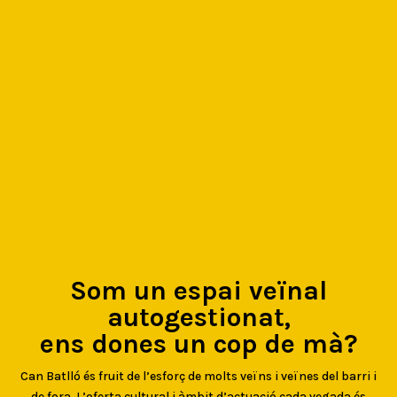
Som un espai veïnal
autogestionat,
ens dones un cop de mà?
Can Batlló és fruit de l’esforç de molts veïns i veïnes del barri i
de fora. L’oferta cultural i àmbit d’actuació cada vegada és