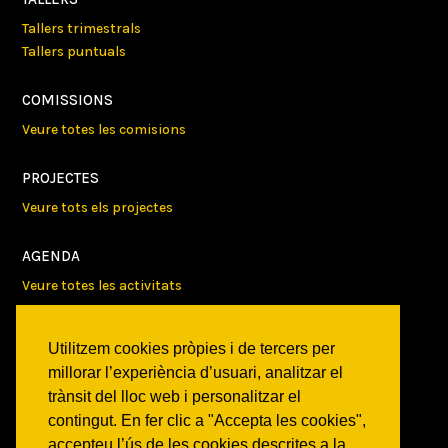
Tallers trimestrals
Tallers puntuals
COMISSIONS
Veure totes les comisions
PROJECTES
Veure tots els projectes
AGENDA
Veure totes les activitats
NOTICIES
Utilitzem cookies pròpies i de tercers per
Activitats
millorar l’experiència d’usuari, analitzar el
Comunicats
trànsit del lloc web i personalitzar el
Victories
contingut. En fer clic a "Accepta les cookies",
accepteu l’ús de les cookies descrites a la