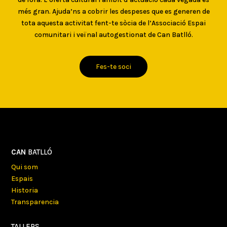
més gran. Ajuda’ns a cobrir les despeses que es generen de
tota aquesta activitat fent-te sòcia de l’Associació Espai
comunitari i veïnal autogestionat de Can Batlló.
Fes-te soci
CAN
BATLLÓ
Qui som
Espais
Historia
Transparencia
TALLERS