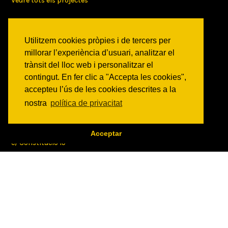
Veure tots els projectes
AGENDA
Veure totes les activitats
Utilitzem cookies pròpies i de tercers per
millorar l’experiència d’usuari, analitzar el
NOTICIES
trànsit del lloc web i personalitzar el
contingut. En fer clic a "Accepta les cookies",
Activitats
accepteu l’ús de les cookies descrites a la
Comunicats
nostra
política de privacitat
Victories
ON SOM?
Acceptar
c/ Constitució 19
08014 Barcelona
COM ARRIBAR
CONTACTE
info@canbatllo.org
Bústia de suggeriments