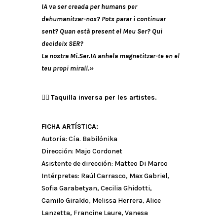
IA va ser creada per humans per
dehumanitzar-nos? Pots parar i continuar
sent? Quan està present el Meu Ser? Qui
decideix SER?
La nostra
Mi.Ser.IA
anhela magnetitzar-te en el
teu propi mirall.»
👉🏼
Taquilla inversa per les artistes.
FICHA ARTÍSTICA:
Autoría: Cía. Babilónika
Dirección: Majo Cordonet
Asistente de dirección: Matteo Di Marco
Intérpretes: Raúl Carrasco, Max Gabriel,
Sofia Garabetyan, Cecilia Ghidotti,
Camilo Giraldo, Melissa Herrera, Alice
Lanzetta, Francine Laure, Vanesa