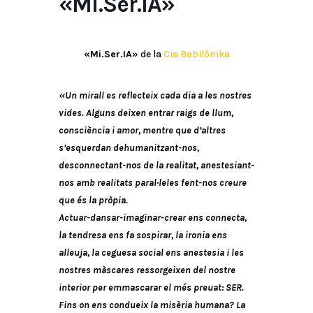
«Mi.Ser.IA»
«Mi.Ser.IA»
de la
Cia Babilónika
«Un mirall es reflecteix cada dia a les nostres
vides. Alguns deixen entrar raigs de llum,
consciència i amor, mentre que d’altres
s’esquerdan dehumanitzant-nos,
desconnectant-nos de la realitat, anestesiant-
nos amb realitats paral·leles fent-nos creure
que és la pròpia.
Actuar-dansar-imaginar-crear ens connecta,
la tendresa ens fa sospirar, la ironia ens
alleuja, la ceguesa social ens anestesia i les
nostres màscares ressorgeixen del nostre
interior per emmascarar el més preuat: SER.
Fins on ens condueix la misèria humana? La