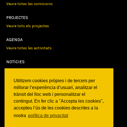
Veure totes les comisions
PROJECTES
Veure tots els projectes
AGENDA
Veure totes les activitats
NOTICIES
Activitats
Comunicats
Utilitzem cookies pròpies i de tercers per
Victories
millorar l’experiència d’usuari, analitzar el
trànsit del lloc web i personalitzar el
ON SOM?
contingut. En fer clic a "Accepta les cookies",
c/ Constitució 19
accepteu l’ús de les cookies descrites a la
08014 Barcelona
nostra
política de privacitat
COM ARRIBAR