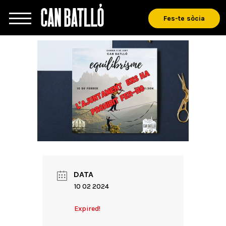
Fes-te sòcia
DATA
10 02 2024
Expired!