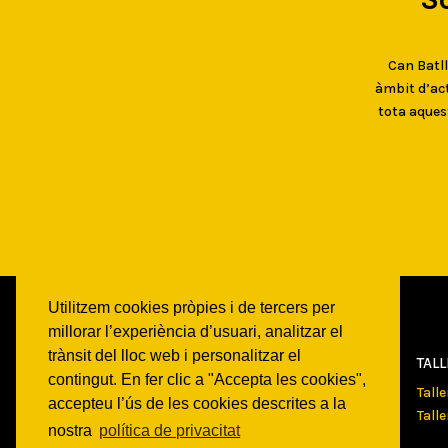
Can Batlló
àmbit d’act
tota aques
Utilitzem cookies pròpies i de tercers per
millorar l’experiència d’usuari, analitzar el
trànsit del lloc web i personalitzar el
CAN
BATLLÓ
TAL
contingut. En fer clic a "Accepta les cookies",
Qui som
Tall
accepteu l’ús de les cookies descrites a la
Espais
Tall
nostra
política de privacitat
Historia