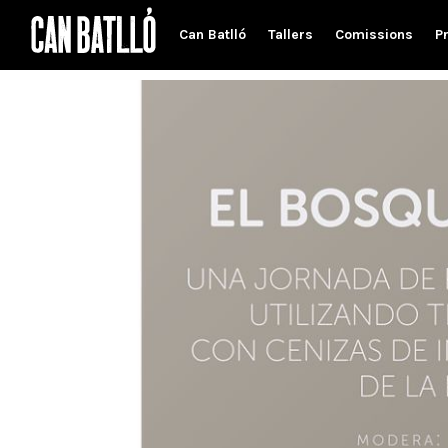
Can Batlló
Tallers
Comissions
P