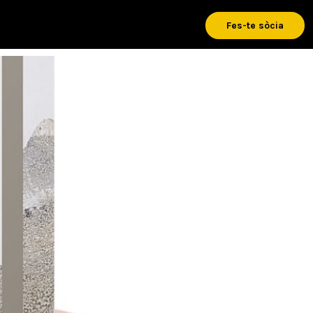
Fes-te sòcia