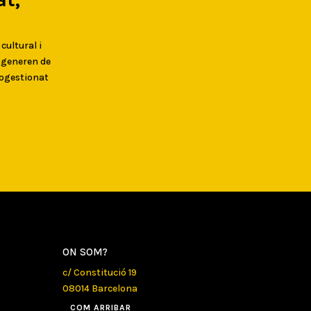
 cultural i
s generen de
togestionat
ON SOM?
c/ Constitució 19
08014 Barcelona
COM ARRIBAR