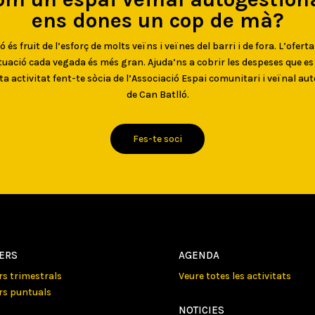
ens dones un cop de mà?
 és fruit de l’esforç de molts veïns i veïnes del barri i de fora. L’oferta
uació cada vegada és més gran. Ajuda’ns a cobrir les despeses que e
ta activitat fent-te sòcia de l’Associació Espai comunitari i veïnal au
de Can Batlló.
Fes-te soci
LERS
AGENDA
ers trimestrals
Veure totes les activitats
ers puntuals
NOTICIES