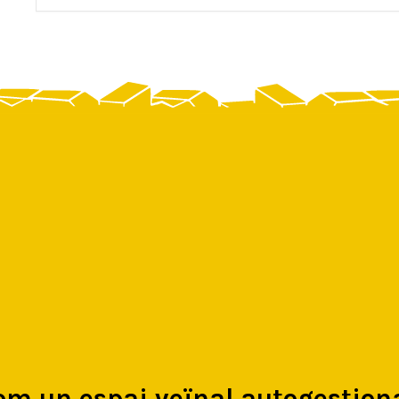
om un espai veïnal autogestiona