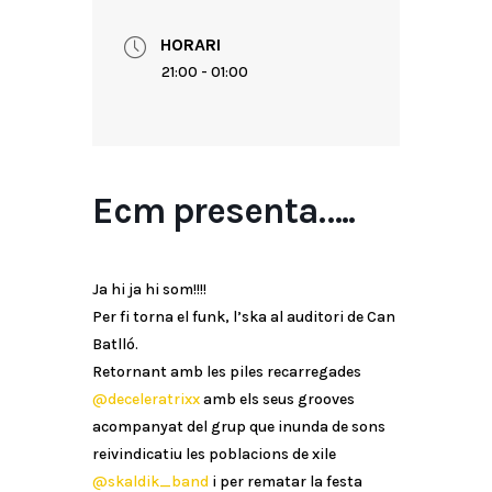
HORARI
21:00 - 01:00
Ecm presenta…..
Ja hi ja hi som!!!!
Per fi torna el funk, l’ska al auditori de Can
Batlló.
Retornant amb les piles recarregades
@deceleratrixx
amb els seus grooves
acompanyat del grup que inunda de sons
reivindicatiu les poblacions de xile
@skaldik_band
i per rematar la festa