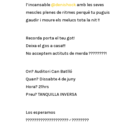
l’incansable
@denishock
amb les seves
mescles plenes de ritmes perquè tu puguis
gaudir i moure els melucs tota la nit !!
Recorda porta el teu got!
Deixa el gos a casa!!!
No acceptem actituts de merda ????????!
On? Auditori Can Batlló
Quan? Dissabte 4 de juny
Hora? 21hrs
Preu? TANQUILLA INVERSA
Los esperamos
????????????????????‍♂️????????️