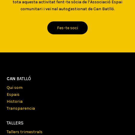
tota aquesta activitat fent-te sòcia de l’Associació Espai
comunitari i veïnal autogestionat de Can Batlló.
Fes-te soci
CAN
BATLLÓ
Qui som
Espais
Historia
Transparencia
TALLERS
Tallers trimestrals