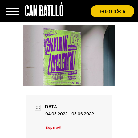
Fes-te sòcia
DATA
04 05 2022
- 05 06 2022
Expired!