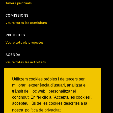
Tallers puntuals
COMISSIONS
Veure totes les comisions
PROJECTES
Veure tots els projectes
AGENDA
Veure totes les activitats
NOTICIES
Utilitzem cookies pròpies i de tercers per
Activitats
millorar l’experiència d’usuari, analitzar el
Comunicats
trànsit del lloc web i personalitzar el
Victories
contingut. En fer clic a "Accepta les cookies",
accepteu l’ús de les cookies descrites a la
ON SOM?
nostra
política de privacitat