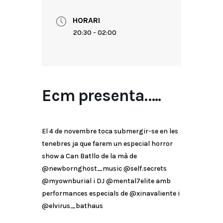
HORARI
20:30 - 02:00
Ecm presenta…..
El 4 de novembre toca submergir-se en les
tenebres ja que farem un especial horror
show a Can Batllo de la mà de
@newbornghost_music @self.secrets
@myownburial i DJ @mental7elite amb
performances especials de @xinavaliente i
@elvirus_bathaus