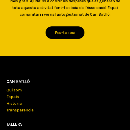
més gran. Ajuda’ns a cobrir les despeses que es generen de
tota aquesta activitat fent-te sòcia de l’Associació Espai
comunitari i veïnal autogestionat de Can Batlló.
Fes-te soci
CAN
BATLLÓ
Qui som
Espais
Historia
Transparencia
TALLERS