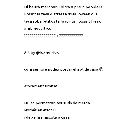
Hi haurà merchan i birra a preus populars.
Posa’t la teva disfressa d’Halloween o la
teva roba fetitxista favorita i posa’t freak
amb nosaltres
????????️????️????‍♀️????????????
Art by @luxnoirlux
com sempre podeu portar el got de casa 😉
Aforament limitat.
NO es permetran actituds de merda
Només en efectiu
i deixa la mascota a casa