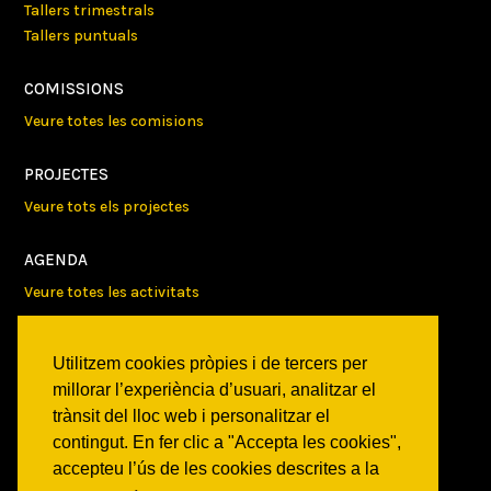
Tallers trimestrals
Tallers puntuals
COMISSIONS
Veure totes les comisions
PROJECTES
Veure tots els projectes
AGENDA
Veure totes les activitats
NOTICIES
Utilitzem cookies pròpies i de tercers per
Activitats
millorar l’experiència d’usuari, analitzar el
Comunicats
trànsit del lloc web i personalitzar el
Victories
contingut. En fer clic a "Accepta les cookies",
accepteu l’ús de les cookies descrites a la
ON SOM?