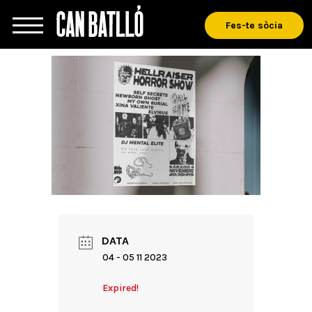
Fes-te sòcia
DATA
04 - 05 11 2023
Expired!