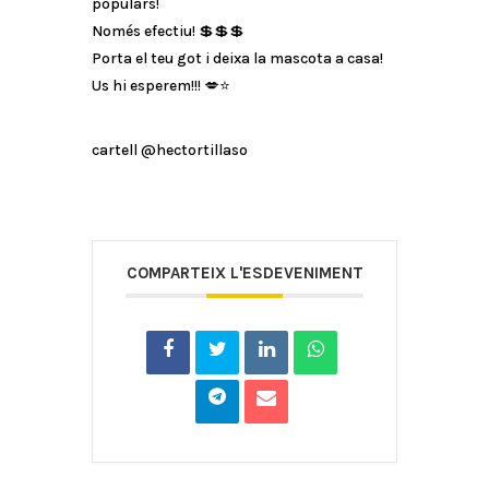
populars!
Només efectiu! 💲💲💲
Porta el teu got i deixa la mascota a casa!
Us hi esperem!!! 💋⭐
cartell @hectortillaso
COMPARTEIX L'ESDEVENIMENT