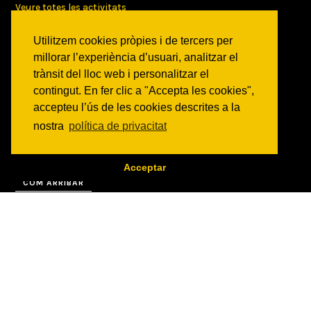
Veure totes les activitats
Utilitzem cookies pròpies i de tercers per
NOTICIES
millorar l’experiència d’usuari, analitzar el
Activitats
trànsit del lloc web i personalitzar el
Comunicats
contingut. En fer clic a "Accepta les cookies",
Victories
accepteu l’ús de les cookies descrites a la
nostra
política de privacitat
ON SOM?
c/ Constitució 19
08014 Barcelona
Acceptar
COM ARRIBAR
CONTACTE
info@canbatllo.org
Bústia de suggeriments