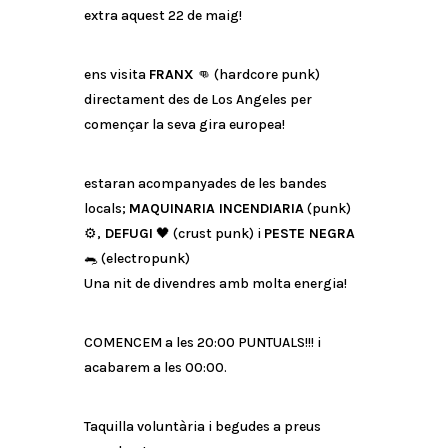
extra aquest 22 de maig!
ens visita
FRANX
👊 (hardcore punk)
directament des de Los Angeles per
començar la seva gira europea!
estaran acompanyades de les bandes
locals;
MAQUINARIA INCENDIARIA
(punk)
⚙️,
DEFUGI
🖤 (crust punk) i
PESTE NEGRA
🐀 (electropunk)
Una nit de divendres amb molta energia!
COMENCEM a les 20:00 PUNTUALS!!! i
acabarem a les 00:00.
Taquilla voluntària i begudes a preus