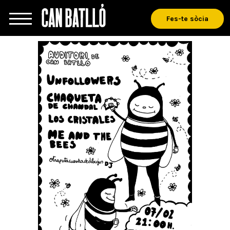
Fes-te sòcia