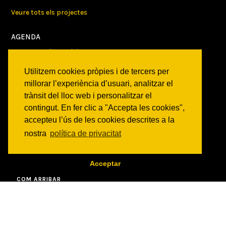
Veure tots els projectes
AGENDA
Veure totes les activitats
Utilitzem cookies pròpies i de tercers per
NOTICIES
millorar l’experiència d’usuari, analitzar el
Activitats
trànsit del lloc web i personalitzar el
Comunicats
contingut. En fer clic a "Accepta les cookies",
Victories
accepteu l’ús de les cookies descrites a la
nostra
política de privacitat
ON SOM?
c/ Constitució 19
Acceptar
08014 Barcelona
COM ARRIBAR
CONTACTE
info@canbatllo.org