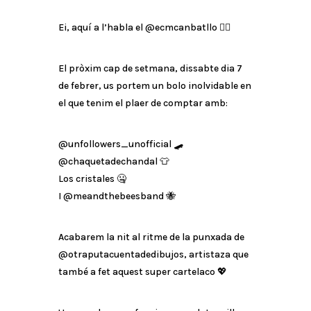
Ei, aquí a l’habla el @ecmcanbatllo ❤️‍🔥
El pròxim cap de setmana, dissabte dia 7
de febrer, us portem un bolo inolvidable en
el que tenim el plaer de comptar amb:
@unfollowers_unofficial 🛹
@chaquetadechandal 👕
Los cristales 🤐
I @meandthebeesband 🐝
Acabarem la nit al ritme de la punxada de
@otraputacuentadedibujos, artistaza que
també a fet aquest super cartelaco 💖