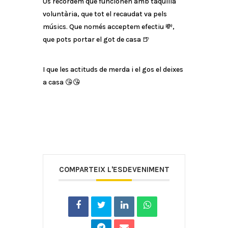
Us recordem que funcionen amb taquilla
voluntària, que tot el recaudat va pels
músics. Que només acceptem efectiu 💸,
que pots portar el got de casa 🍺
I que les actituds de merda i el gos el deixes
a casa 😘😘
COMPARTEIX L'ESDEVENIMENT