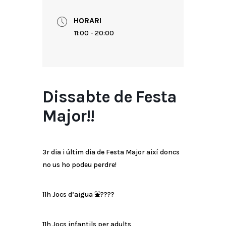
HORARI
11:00 - 20:00
Dissabte de Festa
Major!!
3r dia i últim dia de Festa Major així doncs
no us ho podeu perdre!
11h Jocs d’aigua
⛲
????
11h Jocs infantils per adults