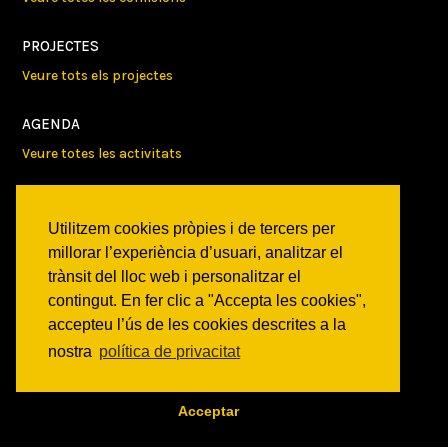
PROJECTES
Veure tots els projectes
AGENDA
Veure totes les activitats
NOTICIES
Utilitzem cookies pròpies i de tercers per
Activitats
millorar l’experiència d’usuari, analitzar el
Comunicats
trànsit del lloc web i personalitzar el
Victories
contingut. En fer clic a "Accepta les cookies",
accepteu l’ús de les cookies descrites a la
ON SOM?
nostra
política de privacitat
c/ Constitució 19
08014 Barcelona
COM ARRIBAR
Acceptar