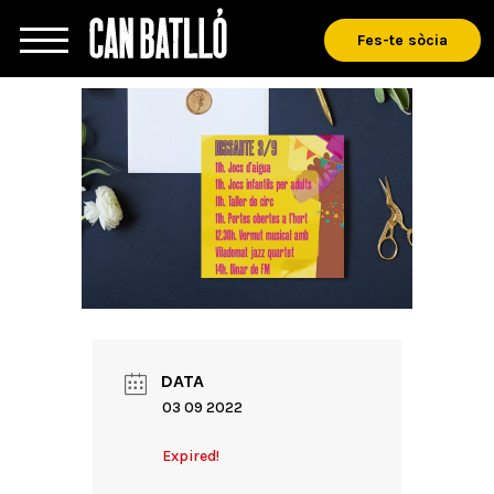
Fes-te sòcia
DATA
03 09 2022
Expired!