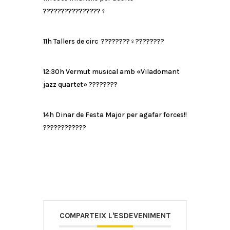
????????
????????‍♀️
11h Tallers de circ
????????‍♀️
????????
12:30h Vermut musical amb «Viladomant
jazz quartet»
????
????
14h Dinar de Festa Major per agafar forces!!
????
????
????
COMPARTEIX L'ESDEVENIMENT