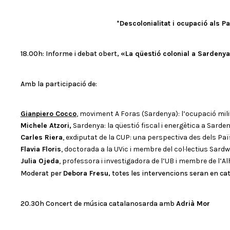
*Descolonialitat i ocupació als P
18.00h: Informe i debat obert,
«La qüestió colonial a Sardeny
Amb la participació de:
Gianpiero Cocco
, moviment A Foras (Sardenya): l’ocupació mili
Michele Atzori,
Sardenya: la qüestió fiscal i energètica a Sarden
Carles Riera
, exdiputat de la CUP: una perspectiva des dels Pa
Flavia Floris
, doctorada a la UVic i membre del col·lectius Sard
Julia Ojeda
, professora i investigadora de l’UB i membre de l’A
Moderat per
Debora Fresu
, totes les intervencions seran en ca
20.30h Concert de música catalanosarda amb
Adrià Mor