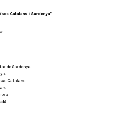
aïsos Catalans i Sardenya*
a»
tar de Sardenya.
ya.
ïsos Catalans.
ware
lhora
talà