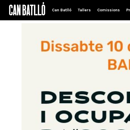
Can Batlló
Tallers
Comissions
P