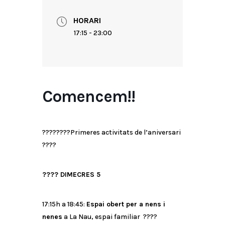
HORARI
17:15 - 23:00
Comencem!!
????????
Primeres activitats de l’aniversari
????
????
DIMECRES 5
17:15h a 18:45:
Espai obert per a nens i
nenes
a La Nau, espai familiar
????