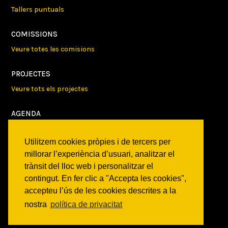
Tallers puntuals
COMISSIONS
Veure totes les comisions
PROJECTES
Veure tots els projectes
AGENDA
Veure totes les activitats
Utilitzem cookies pròpies i de tercers per
NOTICIES
millorar l’experiència d’usuari, analitzar el
trànsit del lloc web i personalitzar el
Activitats
contingut. En fer clic a "Accepta les cookies",
Comunicats
accepteu l’ús de les cookies descrites a la
Victories
nostra
política de privacitat
ON SOM?