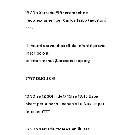
18.30h Xerrada
“L’increment de
l’ecofeixisme”
per Carlos Taibo (auditori)
????️
Hi haurà
servei d’acollida
infantil prèvia
inscripció a:
territorimenut@arcadiacoop.org
????
DIJOUS 6
10:30h a 12:30h i de 17:15h a 18:45
Espai
obert per a nens i nenes
a La Nau, espai
familiar
????
18:30h Xerrada
“Mares en lluites