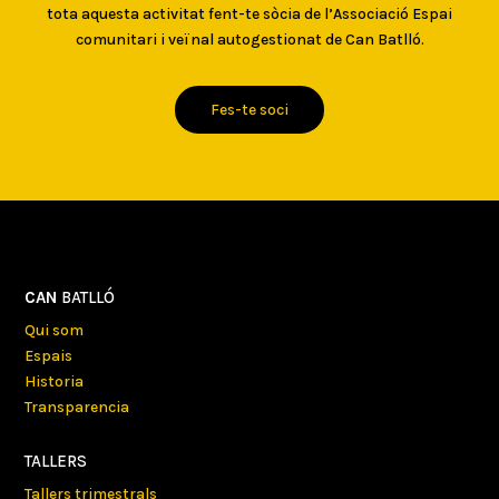
tota aquesta activitat fent-te sòcia de l’Associació Espai
comunitari i veïnal autogestionat de Can Batlló.
Fes-te soci
CAN
BATLLÓ
Qui som
Espais
Historia
Transparencia
TALLERS
Tallers trimestrals