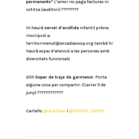
permanents”
L’amor no paga factures ni
cotitza (auditori)
????????
Hi haurà
servei d’acollida
infantil prèvia
inscripció a:
territorimenut@arcadiacoop.org també hi
haurà espai d’atenció a les persones amb
diversitats funcionals
20h
Sopar de traje de germanor
. Porta
alguna cosa per compartir. (Carrer 11 de
juny)
????
????
????
Cartells:
@la.bilbao
i
@01111001_01101111