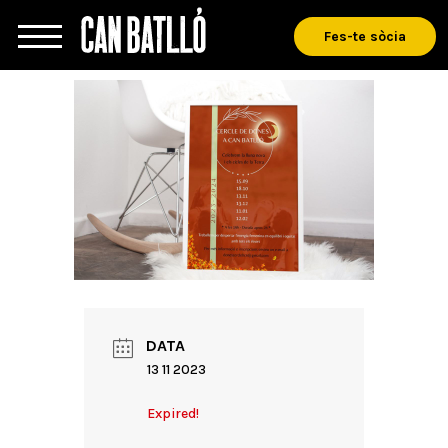
Fes-te sòcia
DATA
13 11 2023
Expired!