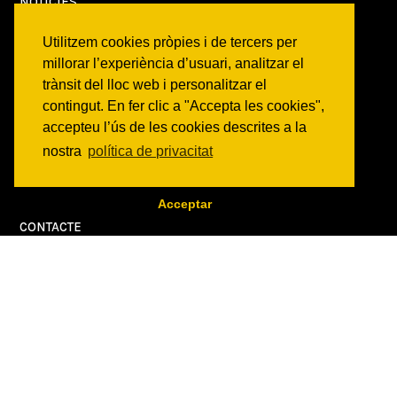
NOTICIES
Activitats
Utilitzem cookies pròpies i de tercers per
Comunicats
millorar l’experiència d’usuari, analitzar el
Victories
trànsit del lloc web i personalitzar el
contingut. En fer clic a "Accepta les cookies",
ON SOM?
accepteu l’ús de les cookies descrites a la
c/ Constitució 19
nostra
política de privacitat
08014 Barcelona
COM ARRIBAR
Acceptar
CONTACTE
info@canbatllo.org
Bústia de suggeriments