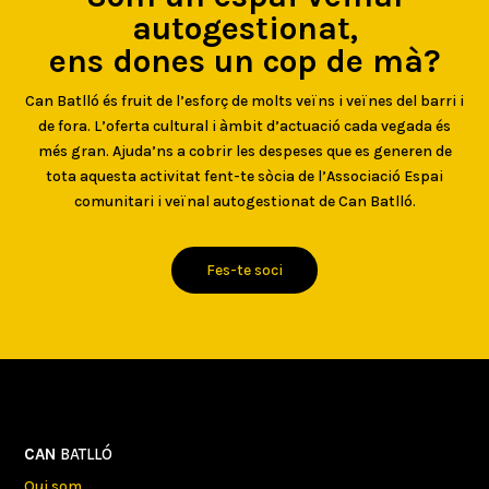
autogestionat,
ens dones un cop de mà?
Can Batlló és fruit de l’esforç de molts veïns i veïnes del barri i
de fora. L’oferta cultural i àmbit d’actuació cada vegada és
més gran. Ajuda’ns a cobrir les despeses que es generen de
tota aquesta activitat fent-te sòcia de l’Associació Espai
comunitari i veïnal autogestionat de Can Batlló.
Fes-te soci
CAN
BATLLÓ
Qui som