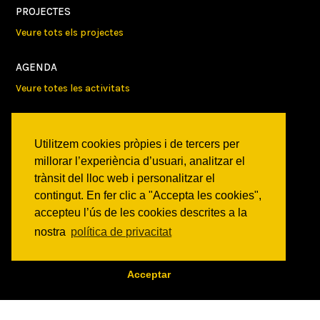
PROJECTES
Veure tots els projectes
AGENDA
Veure totes les activitats
NOTICIES
Activitats
Utilitzem cookies pròpies i de tercers per
Comunicats
millorar l’experiència d’usuari, analitzar el
Victories
trànsit del lloc web i personalitzar el
contingut. En fer clic a "Accepta les cookies",
ON SOM?
accepteu l’ús de les cookies descrites a la
nostra
política de privacitat
c/ Constitució 19
08014 Barcelona
COM ARRIBAR
Acceptar
CONTACTE