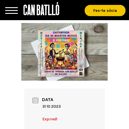
Fes-te sòcia
DATA
31 10 2023
Expired!