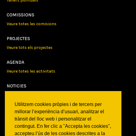
Tallers puntuals
COMISSIONS
Veure totes les comisions
PROJECTES
Veure tots els projectes
AGENDA
Veure totes les activitats
NOTICIES
Activitats
Comunicats
Utilitzem cookies pròpies i de tercers per
Victories
millorar l’experiència d’usuari, analitzar el
trànsit del lloc web i personalitzar el
ON SOM?
contingut. En fer clic a "Accepta les cookies",
c/ Constitució 19
accepteu l’ús de les cookies descrites a la