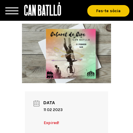
Fes-te sòcia
DATA
11 02 2023
Expired!