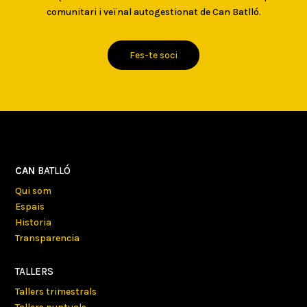
comunitari i veïnal autogestionat de Can Batlló.
Fes-te soci
CAN
BATLLÓ
Qui som
Espais
Historia
Transparencia
TALLERS
Tallers trimestrals