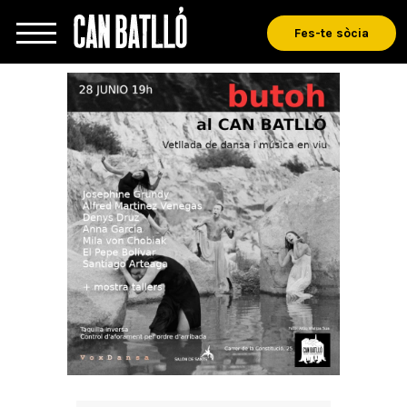
Fes-te sòcia