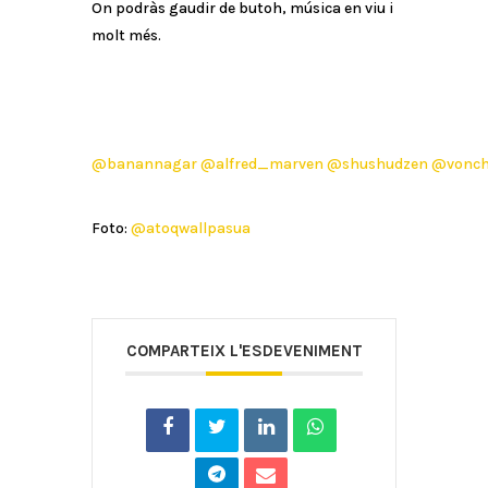
On podràs gaudir de butoh, música en viu i
molt més.
@banannagar
@alfred_marven
@shushudzen
@vonch
Foto:
@atoqwallpasua
COMPARTEIX L'ESDEVENIMENT