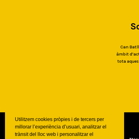
S
Can Batlló
àmbit d’act
tota aques
Utilitzem cookies pròpies i de tercers per
millorar l’experiència d’usuari, analitzar el
trànsit del lloc web i personalitzar el