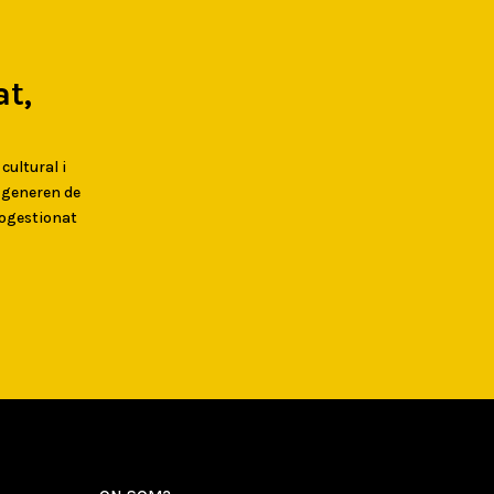
t,
 cultural i
s generen de
togestionat