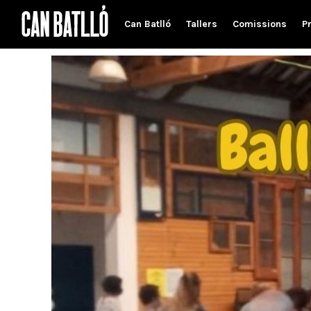
Can Batlló
Tallers
Comissions
P