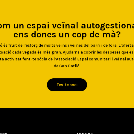
om un espai veïnal autogestiona
ens dones un cop de mà?
 és fruit de l’esforç de molts veïns i veïnes del barri i de fora. L’oferta
uació cada vegada és més gran. Ajuda’ns a cobrir les despeses que e
ta activitat fent-te sòcia de l’Associació Espai comunitari i veïnal au
de Can Batlló.
Fes-te soci