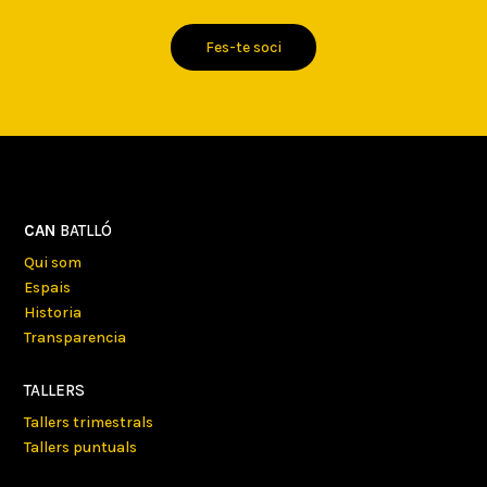
Fes-te soci
CAN
BATLLÓ
Qui som
Espais
Historia
Transparencia
TALLERS
Tallers trimestrals
Tallers puntuals