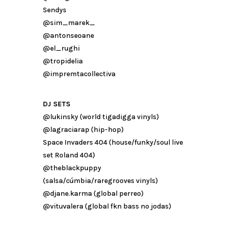
Sendys
@sim_marek_
@antonseoane
@el_rughi
@tropidelia
@impremtacollectiva
DJ SETS
@lukinsky (world tigadigga vinyls)
@lagraciarap (hip-hop)
Space Invaders 404 (house/funky/soul live
set Roland 404)
@theblackpuppy
(salsa/cúmbia/raregrooves vinyls)
@djane.karma (global perreo)
@vituvalera (global fkn bass no jodas)