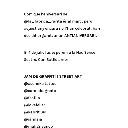
Com que l’aniversari de
@la_fabrica_rarita és al març, però
aquest any encara no l’han celebrat, han
decidit organitzar un
ANTIANIVERSARI.
El 4 de juliol us esperem a la Nau Sense
Sostre, Can Batlló amb:
JAM DE GRAFFITI I STREET ART
@asemika.tattoo
@carolabagnato
@feoflip
@iokefeller
@kabrit.961
@iamlaia
@maligneando