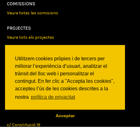
COMISSIONS
Veure totes les comisions
PROJECTES
Veure tots els projectes
AGENDA
Utilitzem cookies pròpies i de tercers per
Veure totes les activitats
millorar l’experiència d’usuari, analitzar el
trànsit del lloc web i personalitzar el
NOTICIES
contingut. En fer clic a "Accepta les cookies",
Activitats
accepteu l’ús de les cookies descrites a la
Comunicats
nostra
política de privacitat
Victories
ON SOM?
Acceptar
c/ Constitució 19
08014 Barcelona