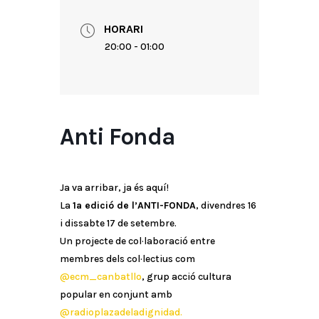
HORARI
20:00 - 01:00
Anti Fonda
Ja va arribar, ja és aquí!
La
1a edició de l’ANTI-FONDA
, divendres 16
i dissabte 17 de setembre.
Un projecte de col·laboració entre
membres dels col·lectius com
@ecm_canbatllo
, grup acció cultura
popular en conjunt amb
@radioplazadeladignidad.