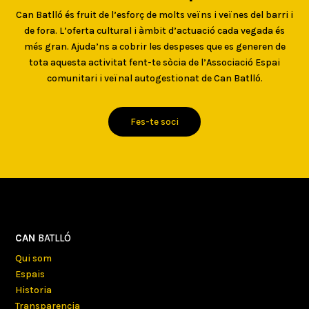
Can Batlló és fruit de l’esforç de molts veïns i veïnes del barri i
de fora. L’oferta cultural i àmbit d’actuació cada vegada és
més gran. Ajuda’ns a cobrir les despeses que es generen de
tota aquesta activitat fent-te sòcia de l’Associació Espai
comunitari i veïnal autogestionat de Can Batlló.
Fes-te soci
CAN
BATLLÓ
Qui som
Espais
Historia
Transparencia