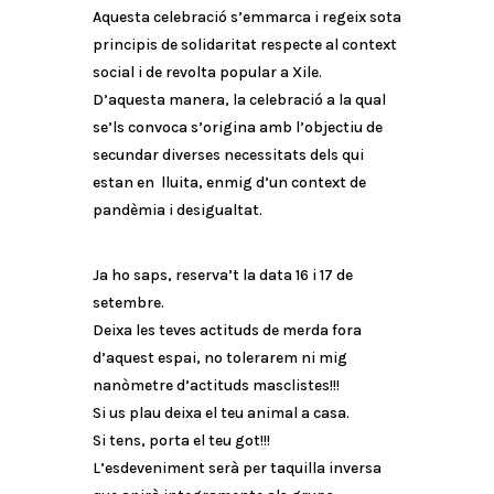
Aquesta celebració s’emmarca i regeix sota
principis de solidaritat respecte al context
social i de revolta popular a Xile.
D’aquesta manera, la celebració a la qual
se’ls convoca s’origina amb l’objectiu de
secundar diverses necessitats dels qui
estan en lluita, enmig d’un context de
pandèmia i desigualtat.
Ja ho saps, reserva’t la data 16 i 17 de
setembre.
Deixa les teves actituds de merda fora
d’aquest espai, no tolerarem ni mig
nanòmetre d’actituds masclistes!!!
Si us plau deixa el teu animal a casa.
Si tens, porta el teu got!!!
L’esdeveniment serà per taquilla inversa