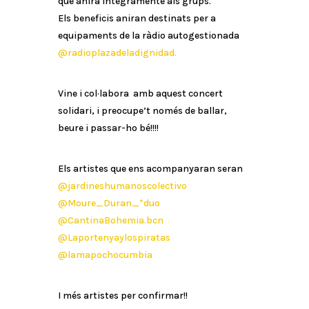
que anirà integramente als grups.
Els beneficis aniran destinats per a
equipaments de la ràdio autogestionada
@radioplazadeladignidad.
Vine i col·labora amb aquest concert
solidari, i preocupe’t només de ballar,
beure i passar-ho bé!!!!
Els artistes que ens acompanyaran seran
@jardineshumanoscolectivo
@Moure_Duran_*duo
@CantinaBohemia.bcn
@Laportenyaylospiratas
@lamapochocumbia
I més artistes per confirmar!!