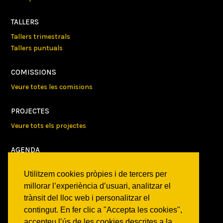
TALLERS
Tallers trimestrals
Tallers puntuals
COMISSIONS
Veure totes les comisions
PROJECTES
Veure tots els projectes
AGENDA
Veure totes les activitats
Utilitzem cookies pròpies i de tercers per
millorar l’experiència d’usuari, analitzar el
NOTICIES
trànsit del lloc web i personalitzar el
Activitats
contingut. En fer clic a "Accepta les cookies",
Comunicats
accepteu l’ús de les cookies descrites a la