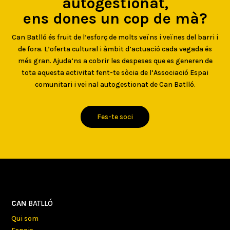
autogestionat,
ens dones un cop de mà?
Can Batlló és fruit de l’esforç de molts veïns i veïnes del barri i
de fora. L’oferta cultural i àmbit d’actuació cada vegada és
més gran. Ajuda’ns a cobrir les despeses que es generen de
tota aquesta activitat fent-te sòcia de l’Associació Espai
comunitari i veïnal autogestionat de Can Batlló.
Fes-te soci
CAN
BATLLÓ
Qui som