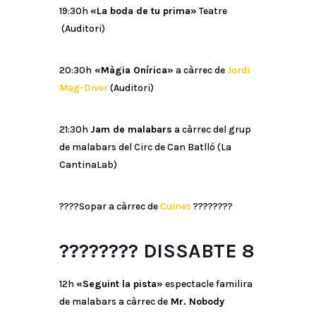
19:30h
«La boda de tu prima»
Teatre
(Auditori)
20:30h
«Màgia Onírica»
a càrrec de
Jordi
Mag-Diver
(Auditori)
21:30h
Jam de malabars
a càrrec del grup
de malabars del Circ de Can Batlló (La
CantinaLab)
????
Sopar a càrrec de
Cuines
????
????
????????
DISSABTE 8
12h
«Seguint la pista»
espectacle familira
de malabars a càrrec de
Mr. Nobody