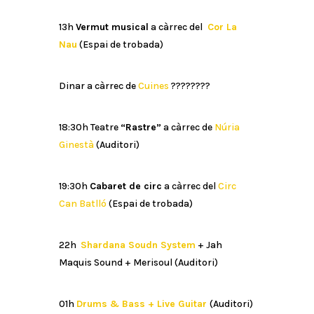
13h
Vermut musical
a càrrec del
Cor La
Nau
(Espai de trobada)
Dinar a càrrec de
Cuines
????
????
18:30h Teatre
“Rastre”
a càrrec de
Núria
Ginestà
(Auditori)
19:30h
Cabaret de circ
a càrrec del
Circ
Can Batlló
(Espai de trobada)
22h
Shardana Soudn System
+ Jah
Maquis Sound + Merisoul (Auditori)
01h
Drums & Bass + Live Guitar
(Auditori)