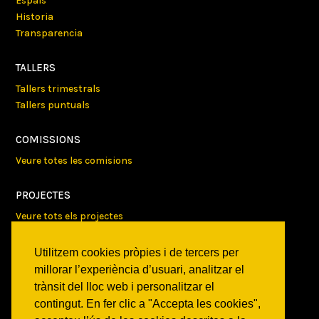
Espais
Historia
Transparencia
TALLERS
Tallers trimestrals
Tallers puntuals
COMISSIONS
Veure totes les comisions
PROJECTES
Veure tots els projectes
AGENDA
Utilitzem cookies pròpies i de tercers per
millorar l’experiència d’usuari, analitzar el
Veure totes les activitats
trànsit del lloc web i personalitzar el
contingut. En fer clic a "Accepta les cookies",
NOTICIES