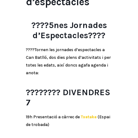
d’espectacles
????5nes
Jornades
d’Espectacles
????
????
Tornen les jornades d’espectacles a
Can Batlló, dos dies plens d’activitats i per
totes les edats, així doncs agafa agenda i
anota:
????????
DIVENDRES
7
19h Presentació a càrrec de
Txetake
(Espai
de trobada)