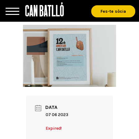
Fes-te sòcia
DATA
07 06 2023
Expired!