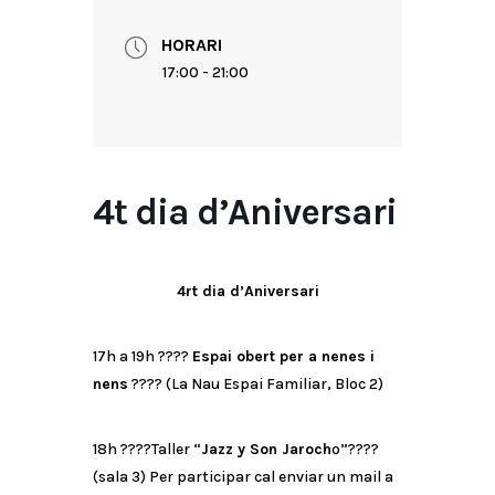
HORARI
17:00 - 21:00
4t dia d’Aniversari
4rt dia d’Aniversari
17h a 19h
????
Espai obert per a nenes i
nens
????
(La Nau Espai Familiar, Bloc 2)
18h ????Taller “
Jazz y Son Jaroch
o”????
(sala 3) Per participar cal enviar un mail a