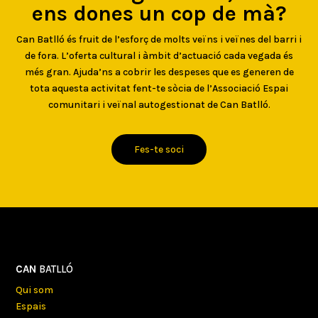
ens dones un cop de mà?
Can Batlló és fruit de l’esforç de molts veïns i veïnes del barri i
de fora. L’oferta cultural i àmbit d’actuació cada vegada és
més gran. Ajuda’ns a cobrir les despeses que es generen de
tota aquesta activitat fent-te sòcia de l’Associació Espai
comunitari i veïnal autogestionat de Can Batlló.
Fes-te soci
CAN
BATLLÓ
Qui som
Espais