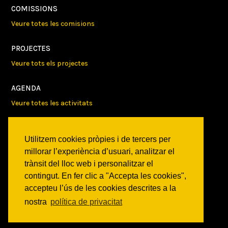
COMISSIONS
Veure totes les comisions
PROJECTES
Veure tots els projectes
AGENDA
Veure totes les activitats
NOTICIES
Utilitzem cookies pròpies i de tercers per
Activitats
millorar l’experiència d’usuari, analitzar el
Comunicats
trànsit del lloc web i personalitzar el
Victories
contingut. En fer clic a "Accepta les cookies",
accepteu l’ús de les cookies descrites a la
ON SOM?
nostra
política de privacitat
c/ Constitució 19
08014 Barcelona