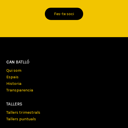
Fes-te soci
CAN
BATLLÓ
Qui som
Espais
Historia
Transparencia
TALLERS
Tallers trimestrals
Tallers puntuals