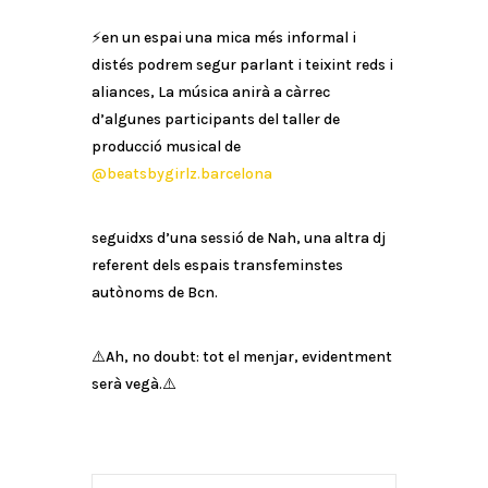
⚡️en un espai una mica més informal i
distés podrem segur parlant i teixint reds i
aliances, La música anirà a càrrec
d’algunes participants del taller de
producció musical de
@beatsbygirlz.barcelona
seguidxs d’una sessió de Nah, una altra dj
referent dels espais transfeminstes
autònoms de Bcn.
⚠️Ah, no doubt: tot el menjar, evidentment
serà vegà.⚠️