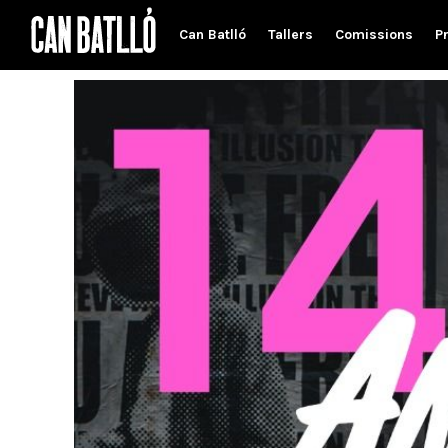
Can Batlló
Tallers
Comissions
P