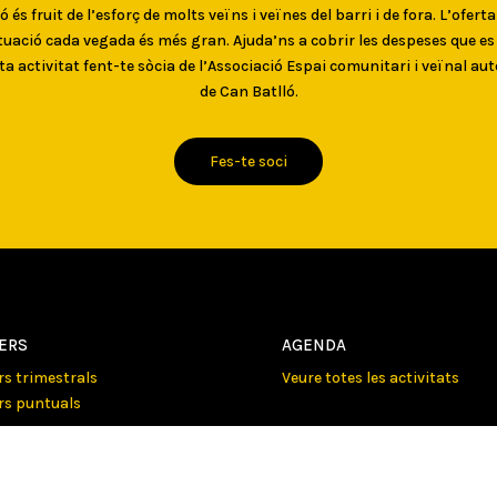
 és fruit de l’esforç de molts veïns i veïnes del barri i de fora. L’oferta
uació cada vegada és més gran. Ajuda’ns a cobrir les despeses que e
ta activitat fent-te sòcia de l’Associació Espai comunitari i veïnal au
de Can Batlló.
Fes-te soci
LERS
AGENDA
ers trimestrals
Veure totes les activitats
ers puntuals
NOTICIES
ISSIONS
Activitats
e totes les comisions
Comunicats