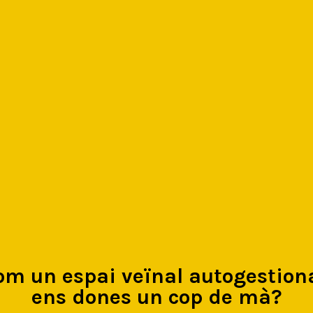
om un espai veïnal autogestiona
ens dones un cop de mà?