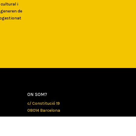
 cultural i
s generen de
togestionat
ON SOM?
c/ Constitució 19
08014 Barcelona
COM ARRIBAR
CONTACTE