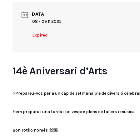
DATA
08 - 09 11 2025
Expired!
14è Aniversari d’Arts
⚡Prepareu-vos per a un cap de setmana ple de diversió celebra
Hem preparat una tarda i un vespre plens de tallers i música.
Bon rotllo només! 🙌🏽