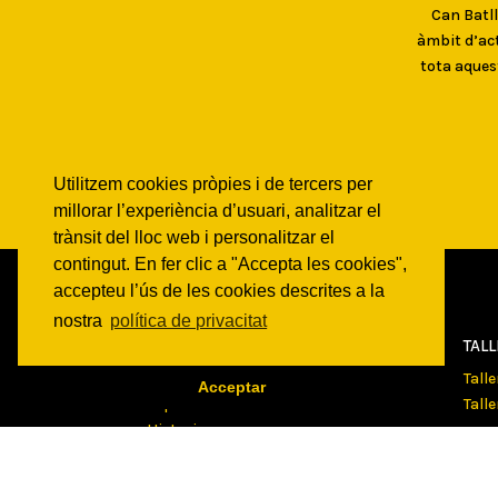
Can Batlló
àmbit d’act
tota aques
Utilitzem cookies pròpies i de tercers per
millorar l’experiència d’usuari, analitzar el
trànsit del lloc web i personalitzar el
contingut. En fer clic a "Accepta les cookies",
accepteu l’ús de les cookies descrites a la
nostra
política de privacitat
CAN
BATLLÓ
TAL
Qui som
Tall
Acceptar
Espais
Tall
Historia
Transparencia
COM
Veur