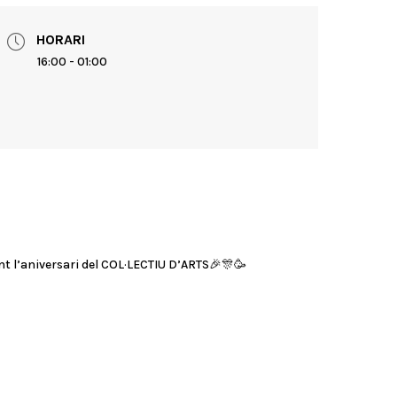
HORARI
16:00 - 01:00
nt l’aniversari del COL·LECTIU D’ARTS🎉🎊🥳