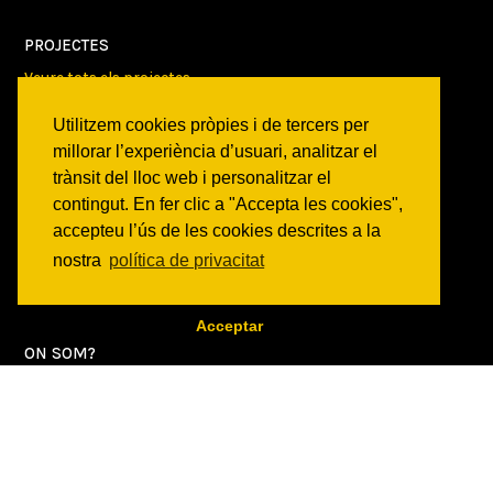
PROJECTES
Veure tots els projectes
Utilitzem cookies pròpies i de tercers per
AGENDA
millorar l’experiència d’usuari, analitzar el
Veure totes les activitats
trànsit del lloc web i personalitzar el
contingut. En fer clic a "Accepta les cookies",
NOTICIES
accepteu l’ús de les cookies descrites a la
Activitats
nostra
política de privacitat
Comunicats
Victories
Acceptar
ON SOM?
c/ Constitució 19
08014 Barcelona
COM ARRIBAR