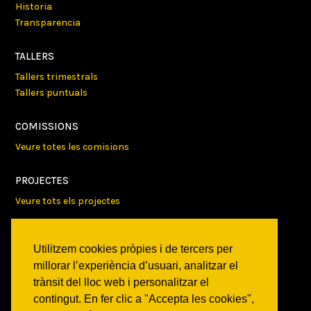
Historia
Transparencia
TALLERS
Tallers trimestrals
Tallers puntuals
COMISSIONS
Veure totes les comisions
PROJECTES
Veure tots els projectes
AGENDA
Utilitzem cookies pròpies i de tercers per
Veure totes les activitats
millorar l’experiència d’usuari, analitzar el
trànsit del lloc web i personalitzar el
NOTICIES
contingut. En fer clic a "Accepta les cookies",
Activitats