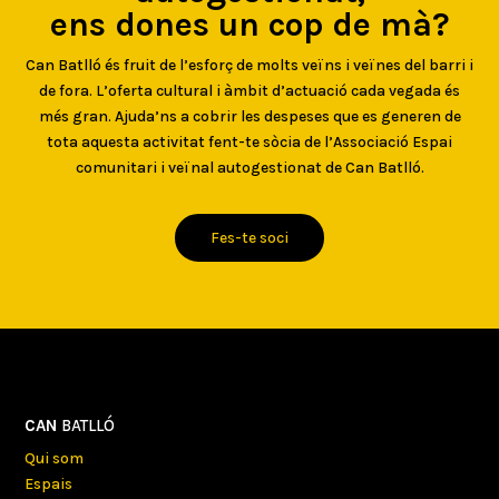
ens dones un cop de mà?
Can Batlló és fruit de l’esforç de molts veïns i veïnes del barri i
de fora. L’oferta cultural i àmbit d’actuació cada vegada és
més gran. Ajuda’ns a cobrir les despeses que es generen de
tota aquesta activitat fent-te sòcia de l’Associació Espai
comunitari i veïnal autogestionat de Can Batlló.
Fes-te soci
CAN
BATLLÓ
Qui som
Espais