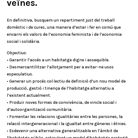
veïnes.
En definitiva, busquem un repartiment just del treball
domèstic i de cures, una manera d’estar i fer en comú que
encarni els valors de l’economia feminista i de l’economia
social i solidària.
Objectius:
• Garantir l’accés a un habitatge digne i assequible.
• Desmercantilitzar l’allotjament per a evitar-ne usos
especulatius.
• Generar un procés col·lectiu de definició d’un nou model de
producció, gestió i tinença de l’habitatge alternatiu a
l’existent actualment.
• Produir noves formes de convivència, de vincle social i
d’autoorganització comunitària.
• Fomentar les relacions igualitàries entre les persones, la
relació intergeneracional i la igualtat entre gèneres i ètnies.
• Esdevenir una alternativa generalitzable en l’àmbit de
l’habitatge públic, articulant un model d’habitatge protegit