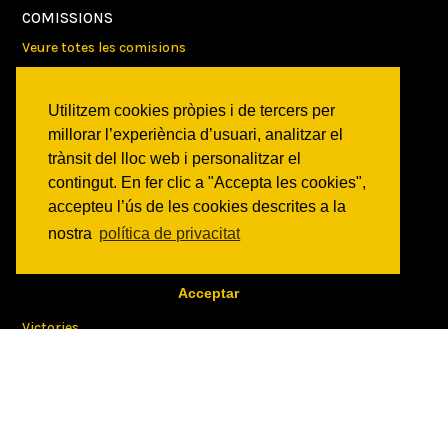
COMISSIONS
Veure totes les comisions
PROJECTES
Utilitzem cookies pròpies i de tercers per
Veure tots els projectes
millorar l’experiència d’usuari, analitzar el
trànsit del lloc web i personalitzar el
AGENDA
contingut. En fer clic a "Accepta les cookies",
Veure totes les activitats
accepteu l’ús de les cookies descrites a la
nostra
política de privacitat
NOTICIES
Activitats
Acceptar
Comunicats
Victories
ON SOM?
c/ Constitució 19
08014 Barcelona