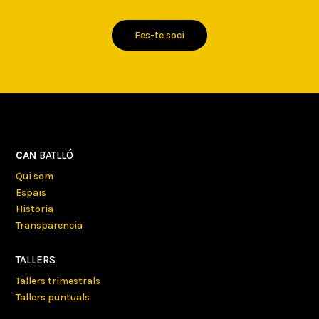
Fes-te soci
CAN
BATLLÓ
Qui som
Espais
Historia
Transparencia
TALLERS
Tallers trimestrals
Tallers puntuals